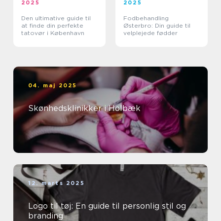
2025
2025
Den ultimative guide til
Fodbehandling
at finde din perfekte
Østerbro: Din guide til
tatovør i København
velplejede fødder
04. maj 2025
Skønhedsklinikker i Holbæk
12. marts 2025
Logo til tøj: En guide til personlig stil og
branding