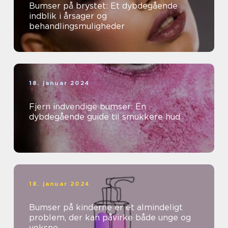
Bumser på brystet: Et dybdegående
indblik i årsager og
behandlingsmuligheder
18. januar 2024
Fjern indvendige bumser: En
dybdegående guide til smukkere hud
18. januar 2024
Bumser på kinderne er et almindeligt
problem, der kan påvirke både unge og
voksne