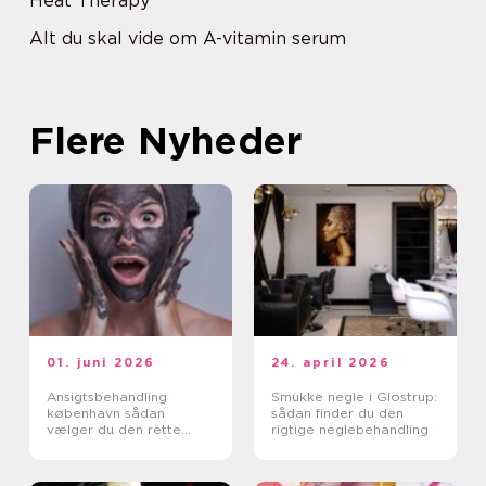
Heat Therapy
Alt du skal vide om A-vitamin serum
Flere Nyheder
01. juni 2026
24. april 2026
Ansigtsbehandling
Smukke negle i Glostrup:
københavn sådan
sådan finder du den
vælger du den rette
rigtige neglebehandling
klinik