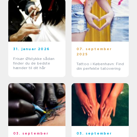
31. januar 2026
07. september
2025
Frisør Ølstykke sådan
finder du de bedste
Tattoo i København: Find
hænder til dit hår
din perfekte tatovering
03. september
03. september