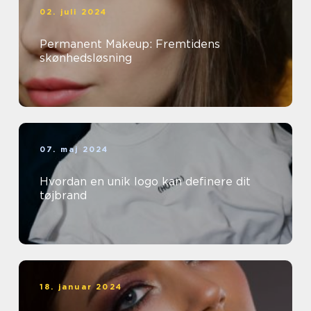
02. juli 2024
Permanent Makeup: Fremtidens
skønhedsløsning
07. maj 2024
Hvordan en unik logo kan definere dit
tøjbrand
18. januar 2024