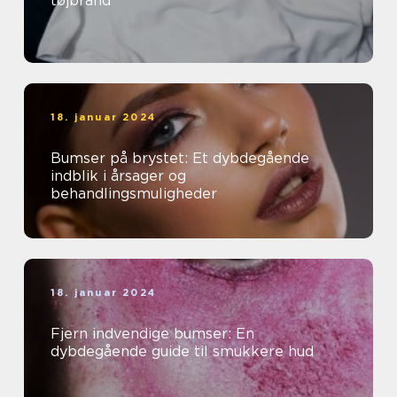
tøjbrand
18. januar 2024
Bumser på brystet: Et dybdegående
indblik i årsager og
behandlingsmuligheder
18. januar 2024
Fjern indvendige bumser: En
dybdegående guide til smukkere hud