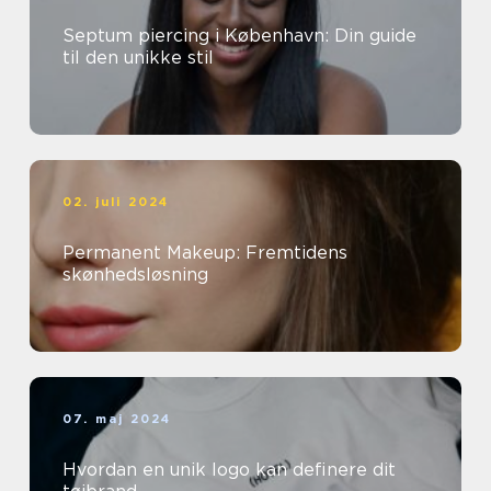
Septum piercing i København: Din guide
til den unikke stil
02. juli 2024
Permanent Makeup: Fremtidens
skønhedsløsning
07. maj 2024
Hvordan en unik logo kan definere dit