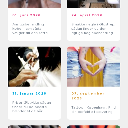
01. juni 2026
24. april 2026
Ansigtsbehandling
Smukke negle i Glostrup:
københavn sådan
sådan finder du den
vælger du den rette
rigtige neglebehandling
klinik
31. januar 2026
07. september
2025
Frisør Ølstykke sådan
finder du de bedste
Tattoo i København: Find
hænder til dit hår
din perfekte tatovering