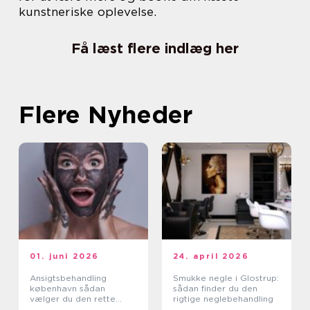
kunstneriske oplevelse.
Få læst flere indlæg her
Flere Nyheder
01. juni 2026
24. april 2026
Ansigtsbehandling
Smukke negle i Glostrup:
københavn sådan
sådan finder du den
vælger du den rette
rigtige neglebehandling
klinik