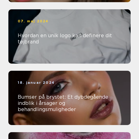
07. maj 2024
Hvordan en unik logo kan definere dit
tøjbrand
18. januar 2024
Bumser på brystet: Et dybdegående
indblik i årsager og
behandlingsmuligheder