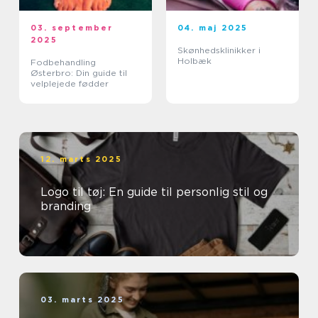
03. september
04. maj 2025
2025
Skønhedsklinikker i
Holbæk
Fodbehandling
Østerbro: Din guide til
velplejede fødder
12. marts 2025
Logo til tøj: En guide til personlig stil og
branding
03. marts 2025