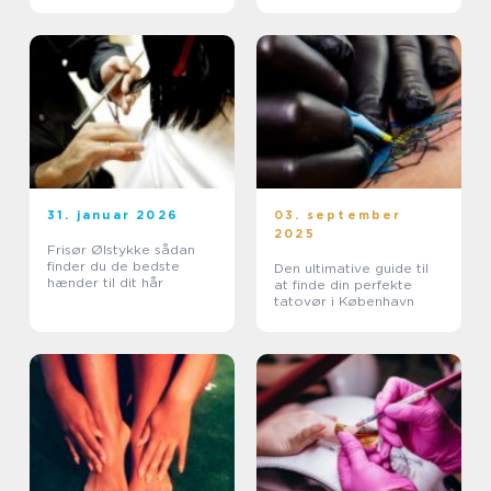
31. januar 2026
03. september
2025
Frisør Ølstykke sådan
finder du de bedste
Den ultimative guide til
hænder til dit hår
at finde din perfekte
tatovør i København