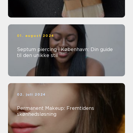
01. august 2024
Septum piercing i København: Din guide
til den unikke stil
02. juli 2024
Permanent Makeup: Fremtidens
skønhedsløsning