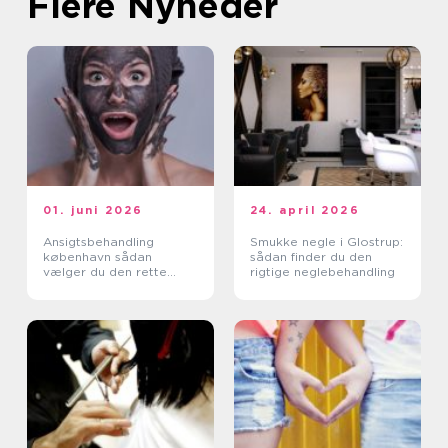
Flere Nyheder
01. juni 2026
24. april 2026
Ansigtsbehandling
Smukke negle i Glostrup:
københavn sådan
sådan finder du den
vælger du den rette
rigtige neglebehandling
klinik