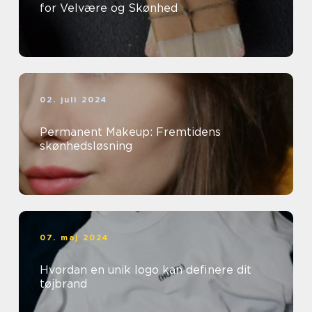
for Velvære og Skønhed
02. juli 2024
Permanent Makeup: Fremtidens
skønhedsløsning
07. maj 2024
Hvordan en unik logo kan definere dit
tøjbrand