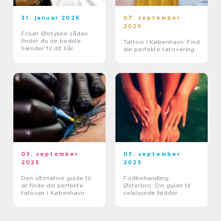
31. januar 2026
07. september
2025
Frisør Ølstykke sådan
finder du de bedste
Tattoo i København: Find
hænder til dit hår
din perfekte tatovering
03. september
03. september
2025
2025
Den ultimative guide til
Fodbehandling
at finde din perfekte
Østerbro: Din guide til
tatovør i København
velplejede fødder