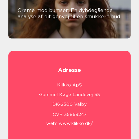
Creme mod bumser: En dybdegående
analyse af dit genvej til en smukkere hud
Adresse
web:
www.klikko.dk/