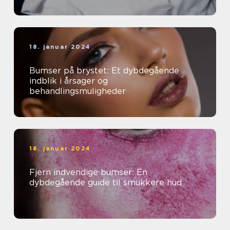
18. januar 2024
Bumser på brystet: Et dybdegående
indblik i årsager og
behandlingsmuligheder
18. januar 2024
Fjern indvendige bumser: En
dybdegående guide til smukkere hud