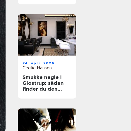
rette klinik
24. april 2026
Cecilie Hansen
Smukke negle i
Glostrup: sådan
finder du den
rigtige
neglebehandling