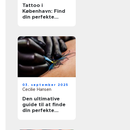
Tattoo i
København: Find
din perfekte
tatovering
03. september 2025
Cecilie Hansen
Den ultimative
guide til at finde
din perfekte
tatovør i
København