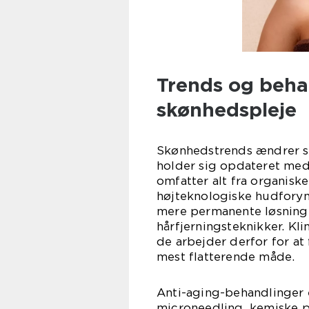
Trends og beha
skønhedspleje
Skønhedstrends ændrer si
holder sig opdateret med
omfatter alt fra organisk
højteknologiske hudforyn
mere permanente løsning
hårfjerningsteknikker. Kli
de arbejder derfor for at
mest flatterende måde.
Anti-aging-behandlinger 
microneedling, kemiske p