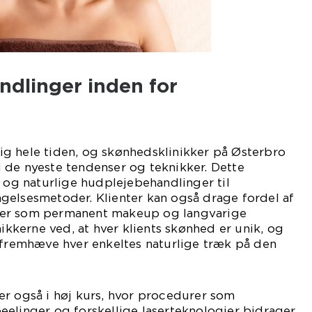
ndlinger inden for
g hele tiden, og skønhedsklinikker på Østerbro
 de nyeste tendenser og teknikker. Dette
e og naturlige hudplejebehandlinger til
gelsesmetoder. Klienter kan også drage fordel af
er som permanent makeup og langvarige
nikkerne ved, at hver klients skønhed er unik, og
 fremhæve hver enkeltes naturlige træk på den
er også i høj kurs, hvor procedurer som
eelinger og forskellige laserteknologier bidrager