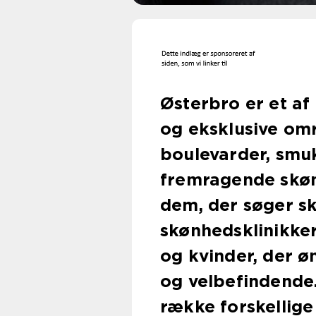
Østerbro er et a
og eksklusive omr
boulevarder, smuk
fremragende skøn
dem, der søger s
skønhedsklinikke
og kvinder, der ø
og velbefindende.
række forskellige