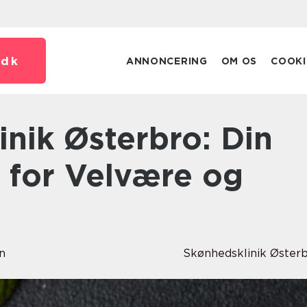
.
dk
ANNONCERING
OM OS
COOKI
 for Velvære og
n
Skønhedsklinik Øster