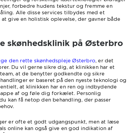
linjer, forbedre hudens tekstur og fremme en
ing. Alle disse services tilbydes med et
t give en holistisk oplevelse, der gavner både
ge skønhedsklinik på Østerbro
lge den rette skønhedspleje Østerbro
, er det
orer. Du vil gerne sikre dig, at klinikken har et
 team, at de benytter godkendte og sikre
ehandlinger er baseret på den nyeste teknologi og
sentielt, at klinikken har en ren og indbydende
appe af og føle dig forkælet. Personlig
 du kan få netop den behandling, der passer
behov.
er er ofte et godt udgangspunkt, men at læse
ls online kan også give en god indikation af