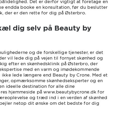
pålidelighed. Det er derfor vigtigt at foretage en
e endda booke en konsultation, før du beslutter
k, der er den rette for dig på Østerbro.
kæl dig selv på Beauty by
ulighederne og de forskellige tjenester, er det
, der vil lede dig på vejen til fornyet skønhed og
kig efter en skønhedsklinik på Østerbro, der
l ekspertise med en varm og imødekommende
 ikke lede længere end Beauty by Crone. Med et
inger, opmærksomme skønhedseksperter og en
n ideelle destination for alle dine
eres hjemmeside på www.beautybycrone.dk for
væreoplevelse og træd ind i en verden af skønhed
pejler netop dit ønske om det bedste for dig