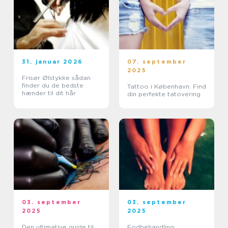
31. januar 2026
07. september
2025
Frisør Ølstykke sådan
finder du de bedste
Tattoo i København: Find
hænder til dit hår
din perfekte tatovering
03. september
03. september
2025
2025
Den ultimative guide til
Fodbehandling