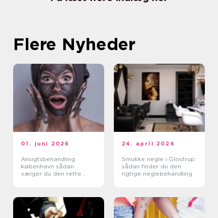
Flere Nyheder
01. juni 2026
24. april 2026
Ansigtsbehandling
Smukke negle i Glostrup:
københavn sådan
sådan finder du den
vælger du den rette
rigtige neglebehandling
klinik