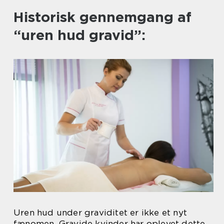
Historisk gennemgang af
“uren hud gravid”:
Uren hud under graviditet er ikke et nyt
fænomen. Gravide kvinder har oplevet dette