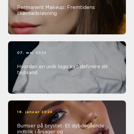
Permanent Makeup: Fremtidens
skønhedsløsning
07. maj 2024
Hvordan en unik logo kan definere dit
tøjbrand
18. januar 2024
Bumser på brystet: Et dybdegående
indblik i årsager og