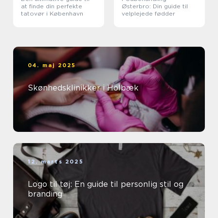
at finde din perfekte
Østerbro: Din guide til
tatovør i København
velplejede fødder
04. maj 2025
Skønhedsklinikker i Holbæk
12. marts 2025
Logo til tøj: En guide til personlig stil og
branding