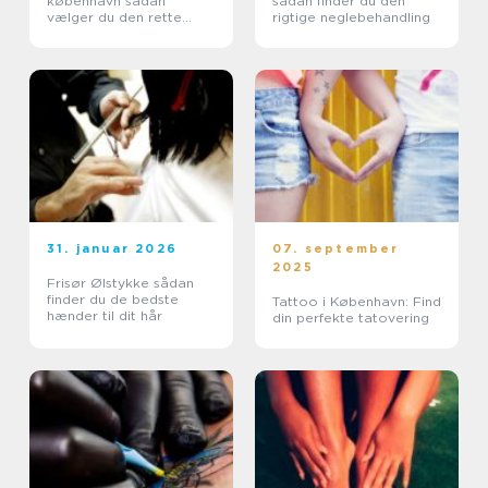
københavn sådan
sådan finder du den
vælger du den rette
rigtige neglebehandling
klinik
31. januar 2026
07. september
2025
Frisør Ølstykke sådan
finder du de bedste
Tattoo i København: Find
hænder til dit hår
din perfekte tatovering