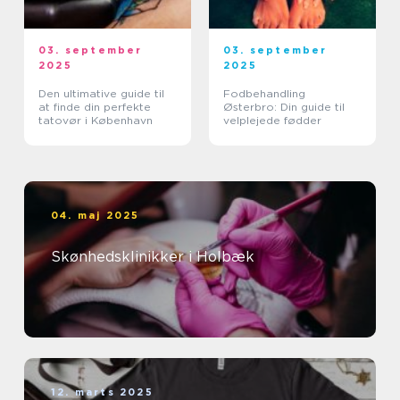
03. september
03. september
2025
2025
Den ultimative guide til
Fodbehandling
at finde din perfekte
Østerbro: Din guide til
tatovør i København
velplejede fødder
04. maj 2025
Skønhedsklinikker i Holbæk
12. marts 2025