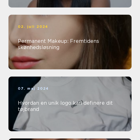
02. juli 2024
Permanent Makeup: Fremtidens
skønhedsløsning
07. maj 2024
Hvordan en unik logo kan definere dit
tøjbrand