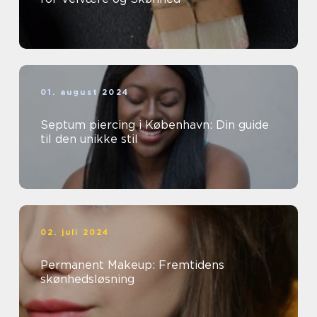
01. august 2024
Septum piercing i København: Din guide
til den unikke stil
02. juli 2024
Permanent Makeup: Fremtidens
skønhedsløsning