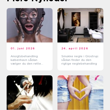
01. juni 2026
24. april 2026
Ansigtsbehandling
Smukke negle i Glostrup:
københavn sådan
sådan finder du den
vælger du den rette
rigtige neglebehandling
klinik