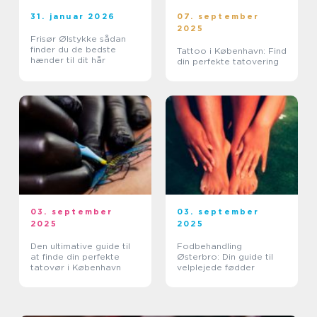
31. januar 2026
07. september
2025
Frisør Ølstykke sådan
finder du de bedste
Tattoo i København: Find
hænder til dit hår
din perfekte tatovering
03. september
03. september
2025
2025
Den ultimative guide til
Fodbehandling
at finde din perfekte
Østerbro: Din guide til
tatovør i København
velplejede fødder