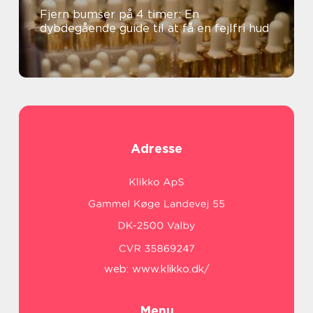
Fjern bumser på 4 timer: En
dybdegående guide til at få en fejlfri hud
Adresse
web:
www.klikko.dk/
Menu