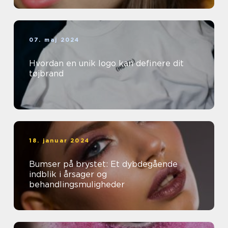
07. maj 2024
Hvordan en unik logo kan definere dit
tøjbrand
18. januar 2024
Bumser på brystet: Et dybdegående
indblik i årsager og
behandlingsmuligheder