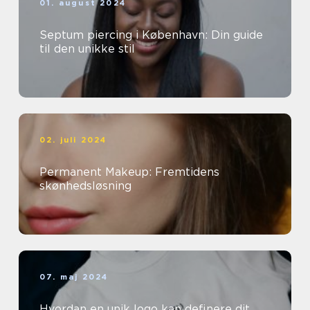
01. august 2024
Septum piercing i København: Din guide
til den unikke stil
02. juli 2024
Permanent Makeup: Fremtidens
skønhedsløsning
07. maj 2024
Hvordan en unik logo kan definere dit