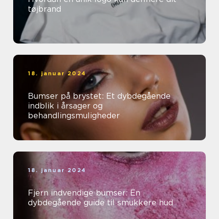
tøjbrand
18. januar 2024
Bumser på brystet: Et dybdegående
indblik i årsager og
behandlingsmuligheder
18. januar 2024
Fjern indvendige bumser: En
dybdegående guide til smukkere hud