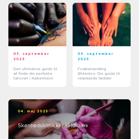
03. september
03. september
2025
2025
Den ultimative guide til
Fodbehandling
at finde din perfekte
Østerbro: Din guide til
tatovør i København
velplejede fødder
04. maj 2025
Skønhedsklinikker i Holbæk