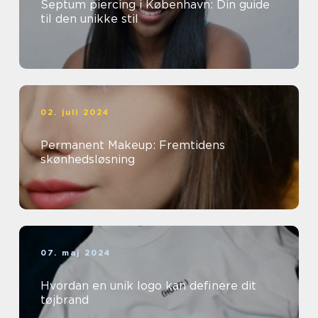
Septum piercing i København: Din guide
til den unikke stil
02. juli 2024
Permanent Makeup: Fremtidens
skønhedsløsning
07. maj 2024
Hvordan en unik logo kan definere dit
tøjbrand