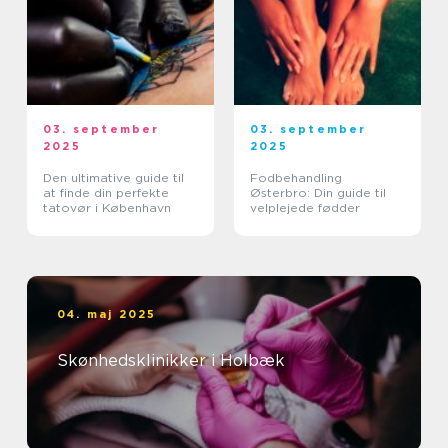
03. september
03. september
2025
2025
Den ultimative guide til
Fodbehandling
at finde din perfekte
Østerbro: Din guide til
tatovør i København
velplejede fødder
04. maj 2025
Skønhedsklinikker i Holbæk