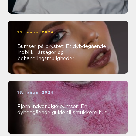
18. januar 2024
Bumser på brystet: Et dybdegående
indblik i årsager og
behandlingsmuligheder
18. januar 2024
Fjern indvendige bumser: En
dybdegående guide til smukkere hud