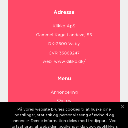
Adresse
web:
www.klikko.dk/
Menu
Annoncering
Om os
Cookies
På vores website bruges cookies til at huske dine
indstillinger, statistik og personalisering af indhold og
Kontakt os
annoncer. Denne information deles med tredjepart. Ved
Sitemap
fortsat brug af websiden godkender du cookiepolitikken.