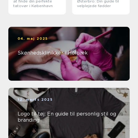
at finde din perfekte
Østerbro: Din guide til
tatovør i København
velplejede fødder
04. maj 2025
Skønhedsklinikker i Holbæk
12. marts 2025
Logo til tøj: En guide til personlig stil og
branding