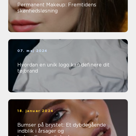
Permanent Makeup: Fremtidens
skønhedsløsning
07. maj 2024
Hvordan en unik logo kan definere dit
tøjbrand
18. januar 2024
Bumser på brystet: Et dybdegående
indblik i årsager og