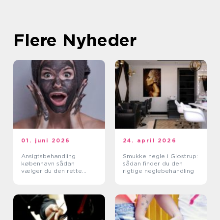
Flere Nyheder
01. juni 2026
24. april 2026
Ansigtsbehandling
Smukke negle i Glostrup:
københavn sådan
sådan finder du den
vælger du den rette
rigtige neglebehandling
klinik