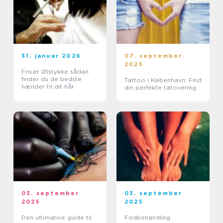
31. januar 2026
07. september
2025
Frisør Ølstykke sådan
finder du de bedste
Tattoo i København: Find
hænder til dit hår
din perfekte tatovering
03. september
03. september
2025
2025
Den ultimative guide til
Fodbehandling