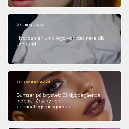
07. maj 2024
Hvordan en unik logo kan definere dit
tøjbrand
18. januar 2024
Bumser på brystet: Et dybdegående
indblik i årsager og
behandlingsmuligheder