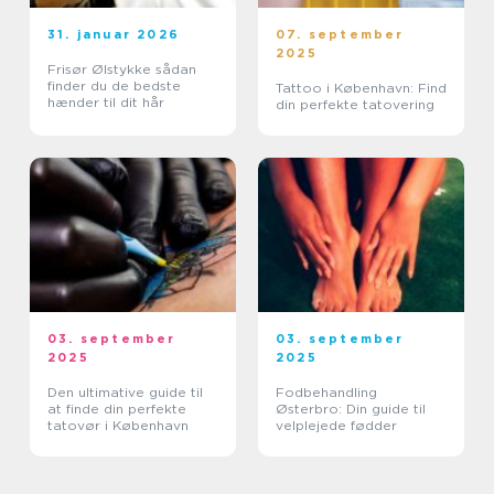
31. januar 2026
07. september
2025
Frisør Ølstykke sådan
finder du de bedste
Tattoo i København: Find
hænder til dit hår
din perfekte tatovering
03. september
03. september
2025
2025
Den ultimative guide til
Fodbehandling
at finde din perfekte
Østerbro: Din guide til
tatovør i København
velplejede fødder