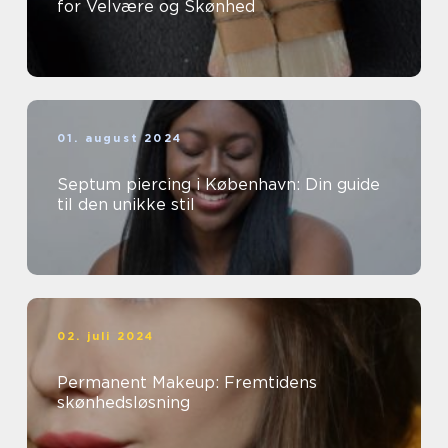
for Velvære og Skønhed
01. august 2024
Septum piercing i København: Din guide
til den unikke stil
02. juli 2024
Permanent Makeup: Fremtidens
skønhedsløsning