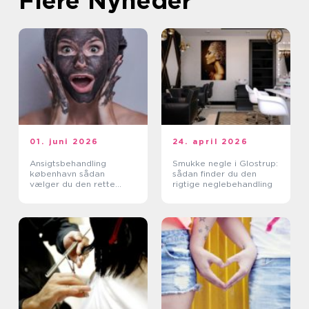
Flere Nyheder
01. juni 2026
24. april 2026
Ansigtsbehandling
Smukke negle i Glostrup:
københavn sådan
sådan finder du den
vælger du den rette
rigtige neglebehandling
klinik