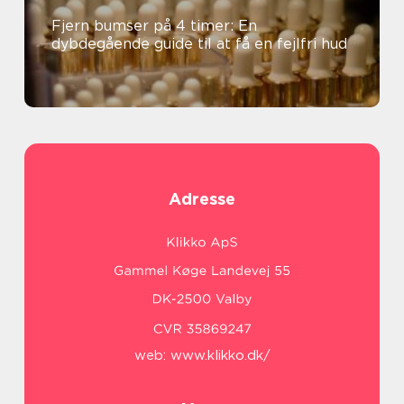
Fjern bumser på 4 timer: En
dybdegående guide til at få en fejlfri hud
Adresse
web:
www.klikko.dk/