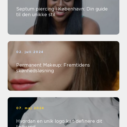
Septum piercing i København: Din guide
til den unikke stil
02. juli 2024
Permanent Makeup: Fremtidens
skønhedsløsning
07. maj 2024
Hvordan en unik logo kan definere dit
tøjbrand