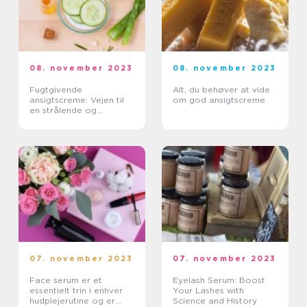
08. november 2023
08. november 2023
Fugtgivende
Alt, du behøver at vide
ansigtscreme: Vejen til
om god ansigtscreme
en strålende og
velplejet hud
07. november 2023
07. november 2023
Face serum er et
Eyelash Serum: Boost
essentielt trin i enhver
Your Lashes with
hudplejerutine og er
Science and History