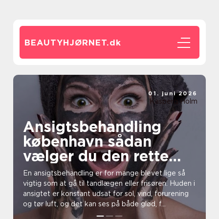
BEAUTYHJØRNET.
dk
01. juni 2026
Kasperq Holm
Ansigtsbehandling
københavn sådan
vælger du den rette
klinik
En ansigtsbehandling er for mange blevet lige så
vigtig som at gå til tandlægen eller frisøren. Huden i
ansigtet er konstant udsat for sol, vind, forurening
og tør luft, og det kan ses på både glød, f...