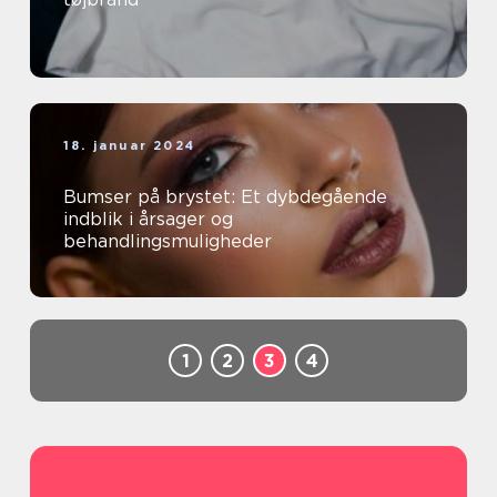
18. januar 2024
Bumser på brystet: Et dybdegående
indblik i årsager og
behandlingsmuligheder
1
2
3
4