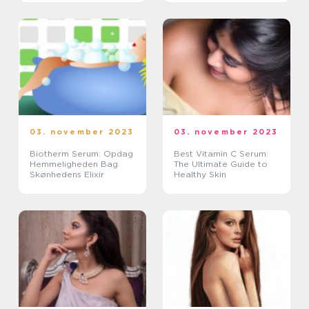
03. november 2023
03. november 2023
Biotherm Serum: Opdag
Best Vitamin C Serum:
Hemmeligheden Bag
The Ultimate Guide to
Skønhedens Elixir
Healthy Skin