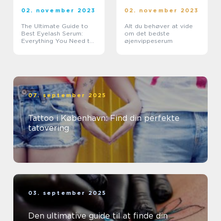
02. november 2023
02. november 2023
The Ultimate Guide to
Alt du behøver at vide
Best Eyelash Serum:
om det bedste
Everything You Need to
øjenvippeserum
Know
07. september 2025
Tattoo i København: Find din perfekte
tatovering
03. september 2025
Den ultimative guide til at finde din