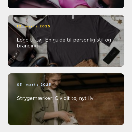
12. marts 2025
Logo til tøj: En guide til personlig stil og
branding
03. marts 2025
Strygemærker: Giv dit tøj nyt liv