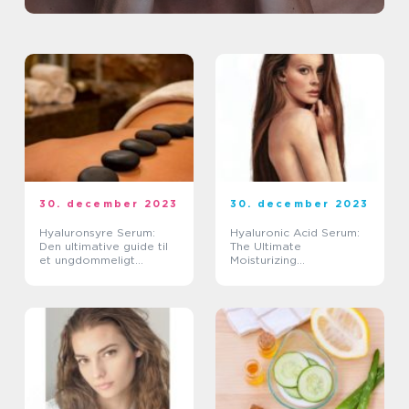
30. december 2023
30. december 2023
Hyaluronsyre Serum:
Hyaluronic Acid Serum:
Den ultimative guide til
The Ultimate
et ungdommeligt
Moisturizing
udseende
Powerhouse