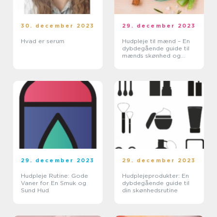
30. december 2023
29. december 2023
Hvad er serum
Hudpleje til mænd – En
dybdegående guide til
mænds skønhed og
velvære
29. december 2023
29. december 2023
Hudpleje Rutine: Gode
Hudplejeprodukter: En
Vaner for En Smuk og
dybdegående guide til
Sund Hud
din skønhedsrutine