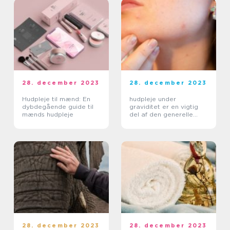
28. december 2023
28. december 2023
Hudpleje til mænd: En
hudpleje under
dybdegående guide til
graviditet er en vigtig
mænds hudpleje
del af den generelle
sundhed og velvære for
forventede mødre
28. december 2023
28. december 2023