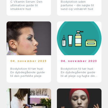
C Vitamin Serum: Den
Bodylotion uden
ultimative guide til
parfume – din nøgle til
smukkere hud
sund og velnæret hud
04. november 2023
04. november 2023
Bodylotion til tør hud:
Bodylotion til tør hud:
En dybdegående guide
En dybdegående guide
til den perfekte pleje
til at pleje og fugte din
hud