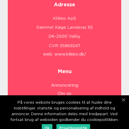
Adresse
web:
www.klikko.dk/
Menu
Annoncering
Om os
Cookies
På vores website bruges cookies til at huske dine
indstillinger, statistik og personalisering af indhold og
Kontakt os
annoncer. Denne information deles med tredjepart. Ved
Sitemap
fortsat brug af websiden godkender du cookiepolitikken.
Ok
Privatlivspolitik