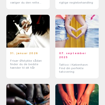
vælger du den rette
rigtige neglebehandling
klinik
31. januar 2026
07. september
2025
Frisør Ølstykke sådan
finder du de bedste
Tattoo i København:
hænder til dit hår
Find din perfekte
tatovering