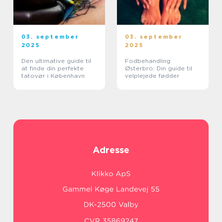
03. september
03. september
2025
2025
Den ultimative guide til
Fodbehandling
at finde din perfekte
Østerbro: Din guide til
tatovør i København
velplejede fødder
Adresse