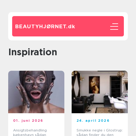
BEAUTYHJØRNET.
dk
inspiration
01. juni 2026
24. april 2026
Ansigtsbehandling
Smukke negle i Glostrup:
københavn sådan
sådan finder du den