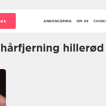
.
dk
ANNONCERING
OM OS
COOKI
hårfjerning hillerød